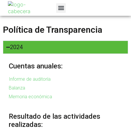
La Fundación
Programas Sociales
Canal de denuncias
Política de Transparencia
2024
Cuentas anuales:
Informe de auditoría
Balanza
Memoria económica
Resultado de las actividades
realizadas: