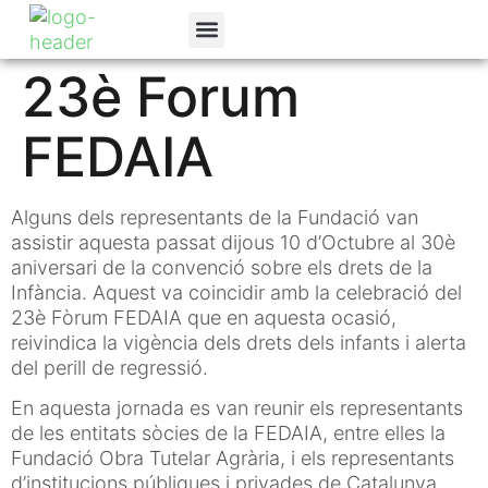
La Fundació
Programes Socials
Canal de denúncies
23è Forum
FEDAIA
Alguns dels representants de la Fundació van
assistir aquesta passat dijous 10 d’Octubre al 30è
aniversari de la convenció sobre els drets de la
Infància. Aquest va coincidir amb la celebració del
23è Fòrum FEDAIA que en aquesta ocasió,
reivindica la vigència dels drets dels infants i alerta
del perill de regressió.
En aquesta jornada es van reunir els representants
de les entitats sòcies de la FEDAIA, entre elles la
Fundació Obra Tutelar Agrària, i els representants
d’institucions públiques i privades de Catalunya.