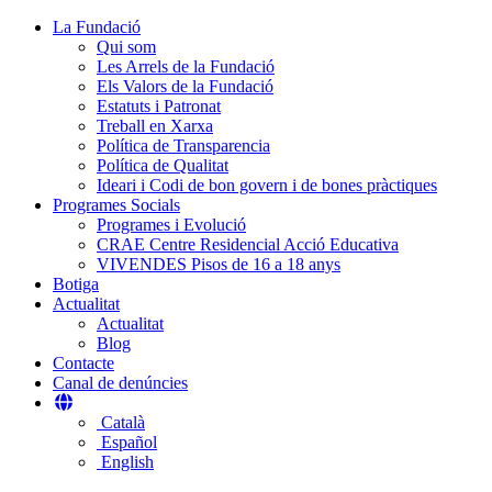
La Fundació
Qui som
Les Arrels de la Fundació
Els Valors de la Fundació
Estatuts i Patronat
Treball en Xarxa
Política de Transparencia
Política de Qualitat
Ideari i Codi de bon govern i de bones pràctiques
Programes Socials
Programes i Evolució
CRAE Centre Residencial Acció Educativa
VIVENDES Pisos de 16 a 18 anys
Botiga
Actualitat
Actualitat
Blog
Contacte
Canal de denúncies
Català
Español
English