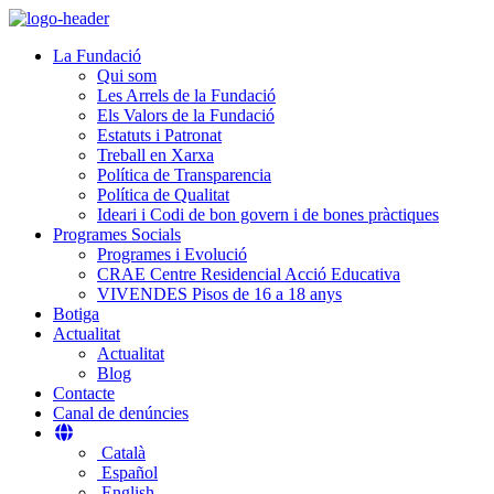
Vés
al
La Fundació
contingut
Qui som
Les Arrels de la Fundació
Els Valors de la Fundació
Estatuts i Patronat
Treball en Xarxa
Política de Transparencia
Política de Qualitat
Ideari i Codi de bon govern i de bones pràctiques
Programes Socials
Programes i Evolució
CRAE Centre Residencial Acció Educativa
VIVENDES Pisos de 16 a 18 anys
Botiga
Actualitat
Actualitat
Blog
Contacte
Canal de denúncies
Català
Español
English