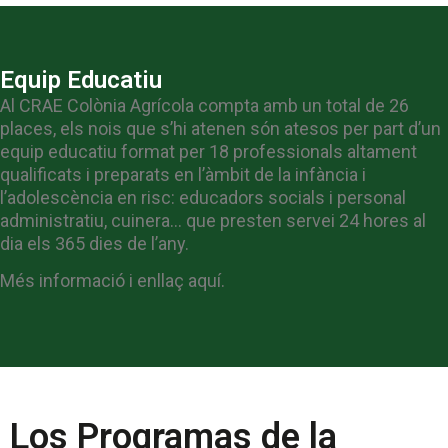
Equip Educatiu
Al CRAE Colònia Agrícola compta amb un total de 26
places, els nois que s’hi atenen són atesos per part d’un
equip educatiu format per 18 professionals altament
qualificats i preparats en l’àmbit de la infància i
l’adolescència en risc: educadors socials i personal
administratiu, cuinera… que presten servei 24 hores al
dia els 365 dies de l’any.
Més informació i enllaç aquí.
Los Programas de la