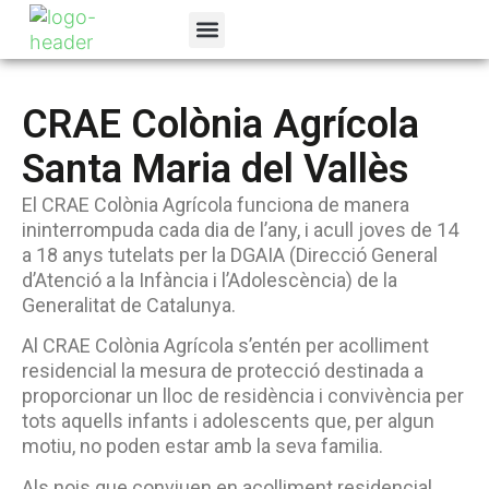
La Fundació
Programes Socials
Canal de denúncies
CRAE Colònia Agrícola
Santa Maria del Vallès
El CRAE Colònia Agrícola funciona de manera
ininterrompuda cada dia de l’any, i acull joves de 14
a 18 anys tutelats per la DGAIA (Direcció General
d’Atenció a la Infància i l’Adolescència) de la
Generalitat de Catalunya.
Al CRAE Colònia Agrícola s’entén per acolliment
residencial la mesura de protecció destinada a
proporcionar un lloc de residència i convivència per
tots aquells infants i adolescents que, per algun
motiu, no poden estar amb la seva familia.
Als nois que conviuen en acolliment residencial