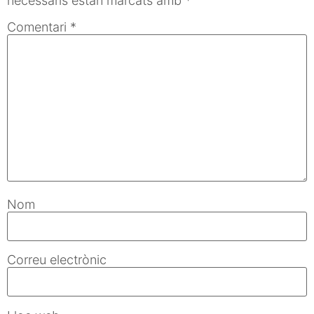
necessaris estan marcats amb
*
Comentari
*
Nom
Correu electrònic